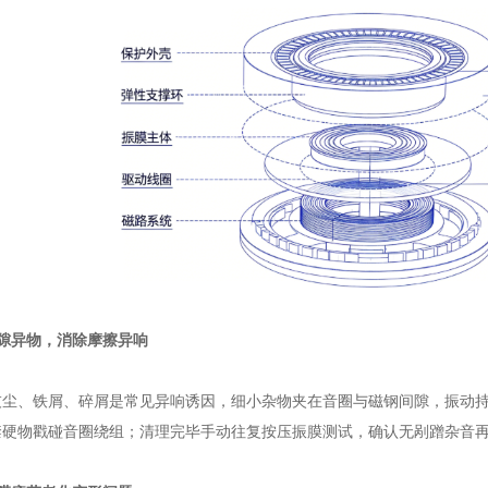
隙异物，消除摩擦异响
灰尘、铁屑、碎屑是常见异响诱因，细小杂物夹在音圈与磁钢间隙，振动
禁硬物戳碰音圈绕组；清理完毕手动往复按压振膜测试，确认无剐蹭杂音