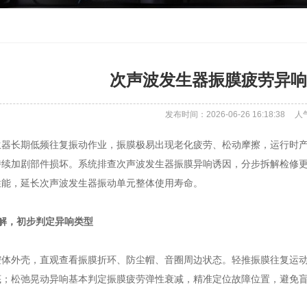
次声波发生器振膜疲劳异响
发布时间：2026-06-26 16:18:38
人
生器长期低频往复振动作业，振膜极易出现老化疲劳、松动摩擦，运行时
持续加剧部件损坏。系统排查次声波发生器振膜异响诱因，分步拆解检修
性能，延长次声波发生器振动单元整体使用寿命。
解，初步判定异响类型
腔体外壳，直观查看振膜折环、防尘帽、音圈周边状态。轻推振膜往复运
底；松弛晃动异响基本判定振膜疲劳弹性衰减，精准定位故障位置，避免