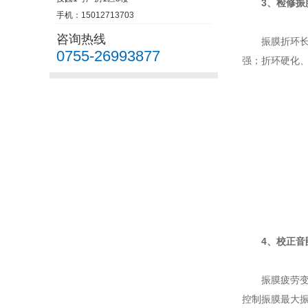
3、检修振
手机：15012713703
咨询热线
振膜折环
0755-26993877
强；折环硬化
4、校正
振膜疲劳
控制振膜最大