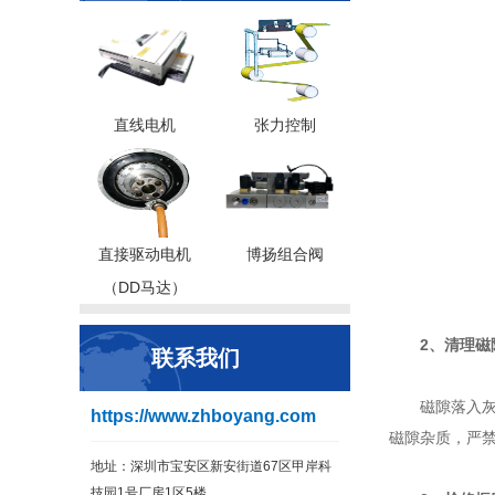
直线电机
张力控制
直接驱动电机
博扬组合阀
（DD马达）
2、清理磁
联系我们
磁隙落入
https://www.zhboyang.com
磁隙杂质，严
地址：深圳市宝安区新安街道67区甲岸科
技园1号厂房1区5楼