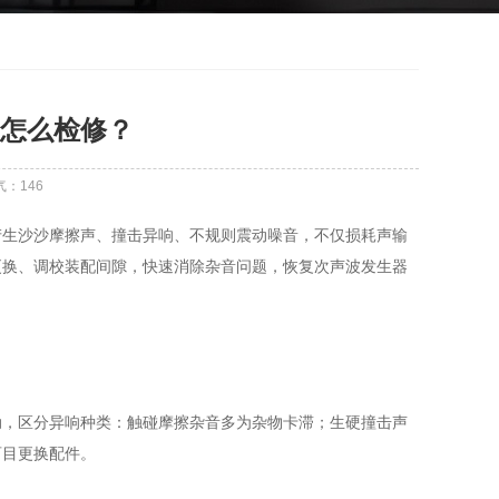
怎么检修？
气：
146
产生沙沙摩擦声、撞击异响、不规则震动噪音，不仅损耗声输
更换、调校装配间隙，快速消除杂音问题，恢复次声波发生器
动，区分异响种类：触碰摩擦杂音多为杂物卡滞；生硬撞击声
盲目更换配件。