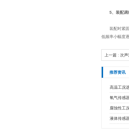
5、装配调
装配时紧
低频率小幅度
上一篇 : 
推荐资讯
高温工况
氧气传感
腐蚀性工
液体传感